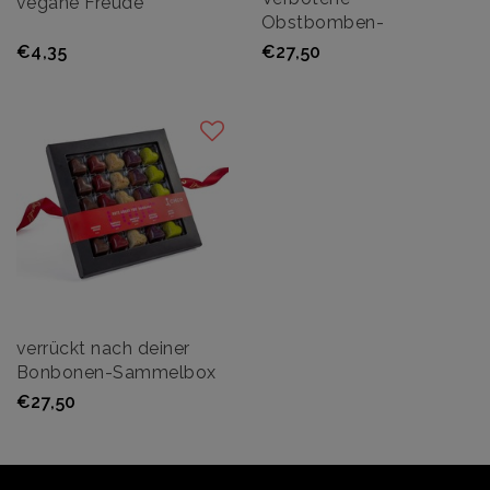
vegane Freude
Obstbomben-
Sammelbox
€4,35
€27,50
verrückt nach deiner
Bonbonen-Sammelbox
€27,50