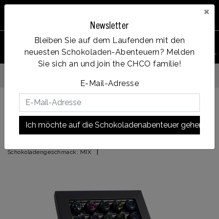
×
Newsletter
Bleiben Sie auf dem Laufenden mit den
0
neuesten Schokoladen-Abenteuern? Melden
PRODUKT
Account
Menu
Wunschzettel
Ihr Warenkorb
SUCHEN
Sie sich an und join the CHCO familie!
Vanaf €35, gratis verzending
E-Mail-Adresse
Zurück zu START
|
Origin Bonbon Sammelbox
Ich möchte auf die Schokoladenabenteuer gehen!
Origin Bonbon Sammelbox
|
Schokoladengeschmack:
MIX