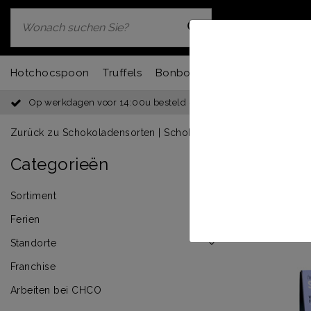
Hotchocspoon
Truffels
Bonbons
Chocbar
Fondu
Op werkdagen voor 14:00u besteld = dezelfde dag verzonden
Zurück zu Schokoladensorten
|
Schokoladensorten
MIX
Categorieën
Sortiment
Ferien
Standorte
Franchise
Arbeiten bei CHCO