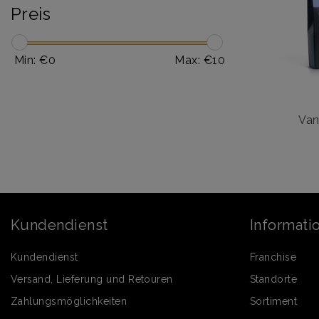
Preis
Min: €
0
Max: €
10
Van
Kundendienst
Informati
Kundendienst
Franchise
Versand, Lieferung und Retouren
Standorte
Zahlungsmöglichkeiten
Sortiment