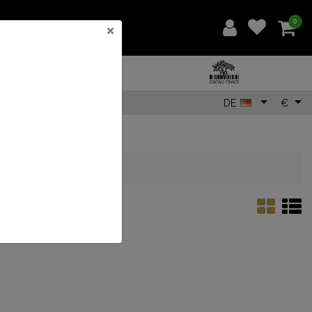
0
×
DE
€