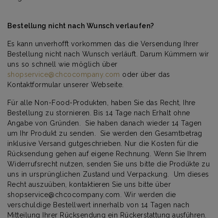
Bestellung nicht nach Wunsch verlaufen?
Es kann unverhofft vorkommen das die Versendung Ihrer
Bestellung nicht nach Wunsch verläuft. Darum Kümmern wir
uns so schnell wie möglich über
shopservice@chcocompany.com
oder über das
Kontaktformular unserer Webseite.
Für alle
Non-Food-
Produkten, haben Sie
das Recht, Ihre
Bestellung zu stornieren.
Bis 14 Tage
nach Erhalt
ohne
Angabe von Gründen
.
Sie haben
danach
wieder
14 Tagen
um Ihr Produkt
zu senden.
Sie werden
den Gesamtbetrag
inklusive Versand
gutgeschrieben
.
Nur die Kosten
für die
Rücksendung
gehen
auf eigene Rechnung
.
Wenn
Sie Ihrem
Widerrufsrecht nutzen,
senden Sie uns bitte die Prodükte
zu
uns in
ursprünglichen Zustand und Verpackung
.
Um dieses
Recht auszuüben
, kontaktieren Sie uns
bitte über
shopservice@chcocompany.com
.
Wir werden die
verschuldige
Bestellwert
innerhalb von 14 Tagen
nach
Mitteilung Ihrer
Rücksendung ein
Rückerstattung ausführen.