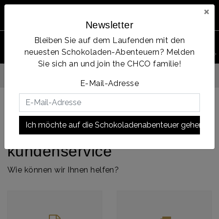
×
Newsletter
Bleiben Sie auf dem Laufenden mit den
0
neuesten Schokoladen-Abenteuern? Melden
PRODUKT
Account
Menu
Wunschzettel
Ihr Warenkorb
SUCHEN
Sie sich an und join the CHCO familie!
Op werkdagen voor 14:00u besteld = dezelfde dag verzonden
E-Mail-Adresse
Ich möchte auf die Schokoladenabenteuer gehen!
Zurück zu home
|
kundenservice
kundenservice
Wie können wir Ihnen helfen?