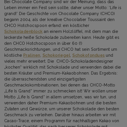
Bei Chocolate Company sind wir der Meinung, dass das
Leben immer ein Fest sein sollte, daher unser Motto: ‘Life is
grand!’ Die Geschichte von Chocolate Company (CHCO)
begann 2004, als der kreative Chocolatier Toussaint den
CHCO Hotchocspoon erfand: ein köstlicher
Schokoladenblock
an einem Holzlöffel, mit dem man die
leckerste heiße Schokolade zubereiten kann. Heute gibt es
den CHCO Hotchocspoon in über 60 (!)
Geschmacksrichtungen, und CHCO hat sein Sortiment um
köstliche
Pralinen
,
Schokoriegel
,
Schokofondues
und
vieles mehr erweitert. Die CHCO-Schokoladendesigner
„kochen“ wirklich mit Schokolade und verwenden dabei die
besten Kräuter und Premium-Kakaobohnen. Das Ergebnis:
die überraschendsten und einzigartigsten
Geschmackskombinationen, bei denen das CHCO-Motto
„Life Is Grand“ immer zu schmecken ist! Wir wollen unser
Motto „Life Is Grand“ in allem umsetzen, was wir tun, und
verwenden daher Premium-Kakaobohnen und die besten
Zutaten und Gewürze, um unserer Schokolade den besten
Geschmack zu verleihen. Darüber hinaus arbeiten wir mit
Cacao-Trace, einem Programm für nachhaltigen Kakao von
höchster Qualität, das nach besserer Schokolade mit