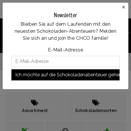
×
Newsletter
Bleiben Sie auf dem Laufenden mit den
0
neuesten Schokoladen-Abenteuern? Melden
PRODUKT
Account
Menu
Wunschzettel
Ihr Warenkorb
SUCHEN
Sie sich an und join the CHCO familie!
E-Mail-Adresse
Vanaf €35, gratis verzending
en
Ich möchte auf die Schokoladenabenteuer gehen!
Assortiment
Schokoladensorten