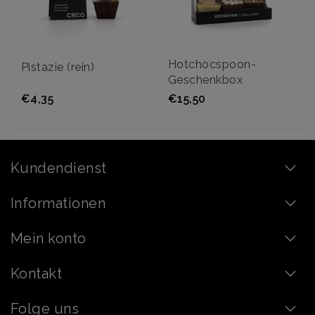
Hotchocspoon-
Pistazie (rein)
Geschenkbox
€4,35
€15,50
Kundendienst
Informationen
Mein konto
Kontakt
Folge uns