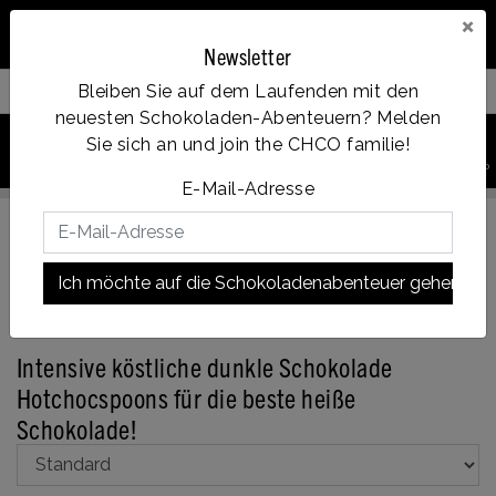
×
Newsletter
Bleiben Sie auf dem Laufenden mit den
Filter your products
neuesten Schokoladen-Abenteuern? Melden
0
Sie sich an und join the CHCO familie!
Vanaf €35, gratis verzending
PRODUKT
Account
Menu
Wunschzettel
Ihr Warenkorb
SUCHEN
n
E-Mail-Adresse
Ich möchte auf die Schokoladenabenteuer gehen!
Zurück zu Heißer Schokoladenlöffel
|
Sortiment
Heißer
Schokoladenlöffel
Dunkle Schokolade
Intensive köstliche dunkle Schokolade
Hotchocspoons für die beste heiße
Schokolade!