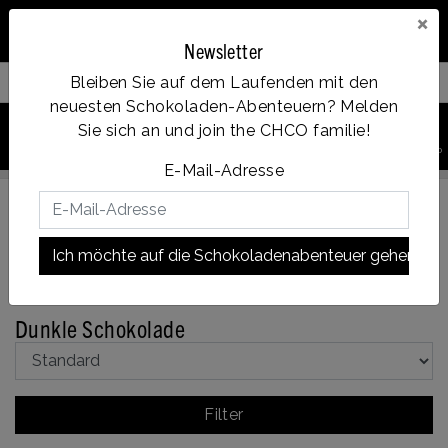
×
Newsletter
Bleiben Sie auf dem Laufenden mit den
Filter your products
neuesten Schokoladen-Abenteuern? Melden
0
Sie sich an und join the CHCO familie!
PRODUKT
Account
Menu
Wunschzettel
Ihr Warenkorb
SUCHEN
Op werkdagen voor 14:00u besteld = dezelfde dag verzonden
E-Mail-Adresse
Ich möchte auf die Schokoladenabenteuer gehen!
Zurück zu Schokobar
|
Sortiment
Schokobar
Dunkle
Schokolade
Dunkle Schokolade
Filter