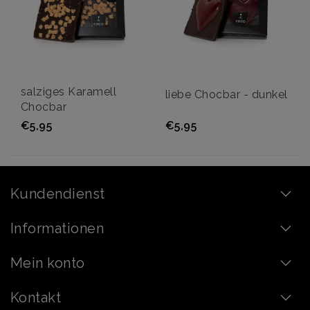
salziges Karamell
liebe Chocbar - dunkel
Chocbar
€5,95
€5,95
Kundendienst
Informationen
Mein konto
Kontakt