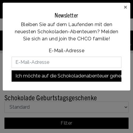
×
Newsletter
Bleiben Sie auf dem Laufenden mit den
Filter your products
neuesten Schokoladen-Abenteuern? Melden
0
Sie sich an und join the CHCO familie!
Vanaf €35, gratis verzending
PRODUKT
Account
Menu
Wunschzettel
Ihr Warenkorb
SUCHEN
E-Mail-Adresse
Ich möchte auf die Schokoladenabenteuer gehen!
Zurück zu Geschenke
|
Ferien
Geschenke
Geburtstag
Schokolade Geburtstagsgeschenke
Filter