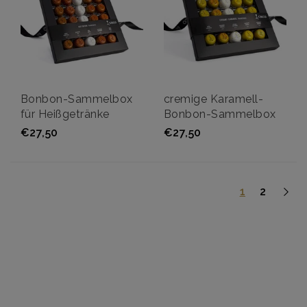
Bonbon-Sammelbox
cremige Karamell-
für Heißgetränke
Bonbon-Sammelbox
€27,50
€27,50
1
2
Hurra hurra! Senden Sie ein Schokolade Geschenk von den
besten Zutaten. Hand bereitet unserer Schokoladenfabrik in
Kerkrade. Wählen Sie aus einzigartigen Produkten wie dem
Hotchocspoon, Hotchocdip (Schokoladen-Fondue in
Dosen) und unsere Bombons, Schokolade verpackt
Schokolade.