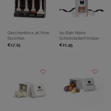
Geschenkbox all time
Au Bain Marie
favorites
Schokoladenfondue-
Set
€17,25
€21,95