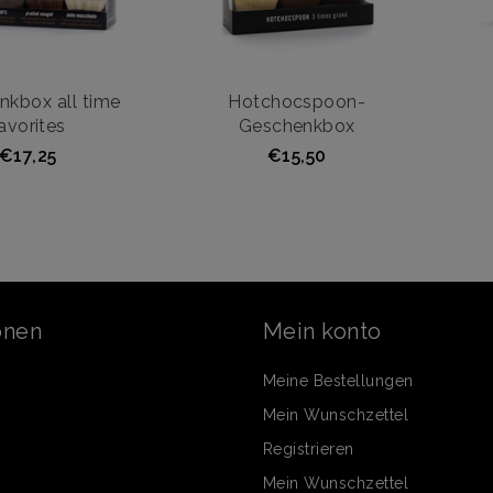
kbox all time
Hotchocspoon-
avorites
Geschenkbox
€17,25
€15,50
onen
Mein konto
Meine Bestellungen
Mein Wunschzettel
Registrieren
Mein Wunschzettel