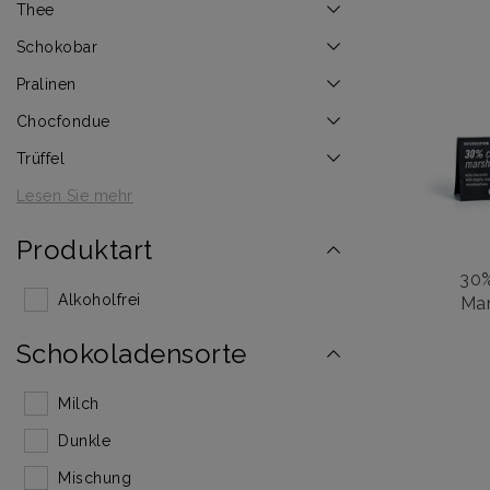
Thee
Schokobar
Pralinen
Chocfondue
Trüffel
Lesen Sie mehr
Produktart
30%
Alkoholfrei
Ma
Schokoladensorte
Milch
Dunkle
Mischung