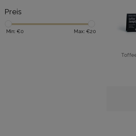
Preis
Min: €
0
Max: €
20
Toffe