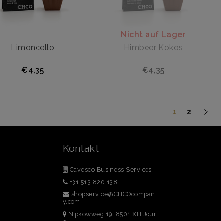
Nicht auf Lager
Limoncello
Himbeer Kokos
€4,35
€4,35
1
2
Kontakt
Cavesco Business Services
+31 513 820 138
shopservice@CHCOcompan
y.com
Nipkowweg 19, 8501 XH Jour