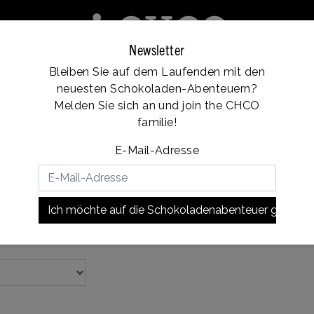
Newsletter
Bleiben Sie auf dem Laufenden mit den
e
Franchise
Standorte
Kundendienst
neuesten Schokoladen-Abenteuern?
Vanaf €35, gratis verzending
Melden Sie sich an und join the CHCO
familie!
hokoladenlöffel
Milchschokolade
E-Mail-Adresse
e Milchschokolade Hotchocspoons für die 
Sie die Milch bis zum Siedepunkt, rühren Sie Ihren Lieblings-Hot
Ich möchte auf die Schokoladenabenteuer gehen!
te heiße Schokolade auf den Tisch! Auch lecker zu Soja-, Kokos-