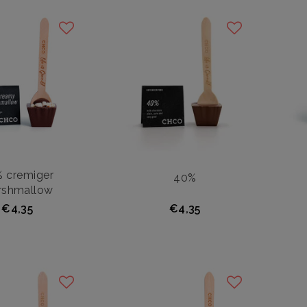
 cremiger
40%
rshmallow
€4,35
€4,35