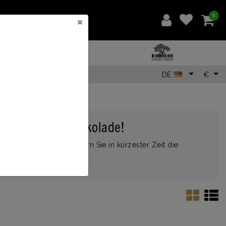
0
×
DE
€
beste heiße Schokolade!
chocspoon ein und zaubern Sie in kürzester Zeit die
, Mandel- oder Hafermilch.