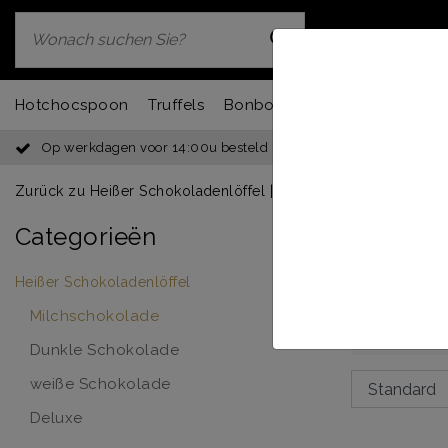
Hotchocspoon
Truffels
Bonbons
Chocbar
Fondu
Op werkdagen voor 14:00u besteld = dezelfde dag verzonden
Zurück zu Heißer Schokoladenlöffel
|
Sortiment
Heißer Sc
Categorieën
Cremig
Heißer Schokoladenlöffel
Erhitzen 
köstlichs
Milchschokolade
Dunkle Schokolade
weiße Schokolade
Deluxe