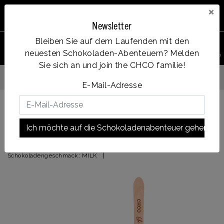
×
Newsletter
Bleiben Sie auf dem Laufenden mit den
0
neuesten Schokoladen-Abenteuern? Melden
PRODUKT
Account
Menu
Wunschzettel
Ihr Warenkorb
SUCHEN
Sie sich an und join the CHCO familie!
Vanaf €35, gratis verzending
 dag verzonden
E-Mail-Adresse
Zurück zu START
|
Irish Cream
Ich möchte auf die Schokoladenabenteuer gehen!
Irish Cream
|
Schokoladengeschmack:
MILK