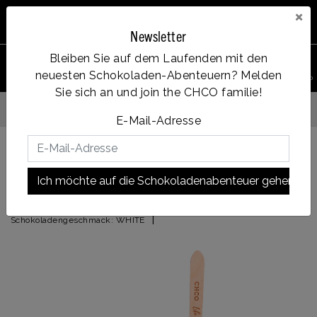
×
Newsletter
Bleiben Sie auf dem Laufenden mit den
0
neuesten Schokoladen-Abenteuern? Melden
PRODUKT
Account
Menu
Wunschzettel
Ihr Warenkorb
SUCHEN
Sie sich an und join the CHCO familie!
Op werkdagen voor 14:00u besteld = dezelfde dag verzonden
E-Mail-Adresse
Zurück zu START
|
Dame Blanche
Ich möchte auf die Schokoladenabenteuer gehen!
Dame Blanche
|
Schokoladengeschmack:
WHITE