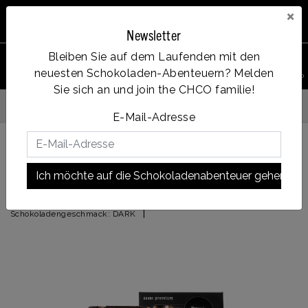
×
Newsletter
Bleiben Sie auf dem Laufenden mit den
0
neuesten Schokoladen-Abenteuern? Melden
PRODUKT
Account
Menu
Wunschzettel
Ihr Warenkorb
SUCHEN
Sie sich an und join the CHCO familie!
Vanaf €35, gratis verzendin
fde dag verzonden
E-Mail-Adresse
Zurück zu START
|
Brownie Chocbar
Ich möchte auf die Schokoladenabenteuer gehen!
Brownie Chocbar
|
Schokoladengeschmack:
DARK