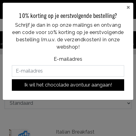
×
10% korting op je eerstvolgende bestelling?
Schrijf je dan in op onze mailings en ontvang
Filter your products
een code voor 10% korting op je eerstvolgende
0
bestelling (m.u.v. de verzendkosten) in onze
Vanaf €35, gratis verzending
product zoeken
Account
Menu
Verlanglijst
Winkelwagen
webshop!
nden
E-mailadres
Terug naar Thee
|
Assortiment
Thee
Op smaak
Ik wil het chocolade avontuur aangaan!
Op smaak
Italian Breakfast