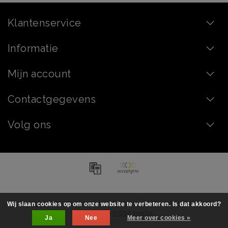
Klantenservice
Informatie
Mijn account
Contactgegevens
Volg ons
Copyright © 2026 - Chocolate Company - All rights reserved -
Wij slaan cookies op om onze website te verbeteren. Is dat akkoord?
Realization
InStijl Media
Ja
Nee
Meer over cookies »