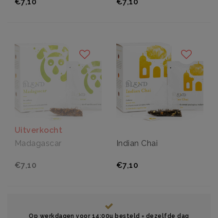
€7,10
€7,10
Uitverkocht
Madagascar
Indian Chai
€7,10
€7,10
Op werkdagen voor 14:00u besteld = dezelfde dag