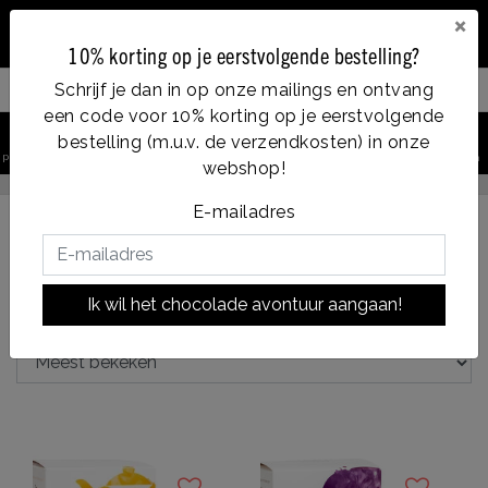
×
10% korting op je eerstvolgende bestelling?
Schrijf je dan in op onze mailings en ontvang
Filter your products
een code voor 10% korting op je eerstvolgende
0
bestelling (m.u.v. de verzendkosten) in onze
product zoeken
Account
Menu
Verlanglijst
Winkelwagen
webshop!
Op werkdagen voor 14:00u besteld = dezelfde dag verzonden
E-mailadres
Terug naar Chocolade soorten
|
Chocolade soorten
Ik wil het chocolade avontuur aangaan!
Blend