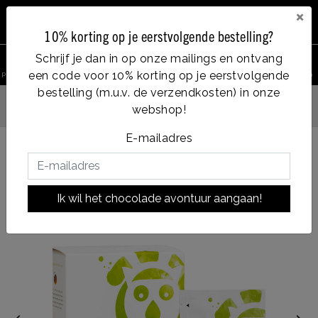
×
10% korting op je eerstvolgende bestelling?
0
Schrijf je dan in op onze mailings en ontvang
een code voor 10% korting op je eerstvolgende
product zoeken
Account
Menu
Verlanglijst
Winkelwagen
bestelling (m.u.v. de verzendkosten) in onze
webshop!
Op werkdagen voor 14:00u besteld = dezelfde dag verzonden
E-mailadres
Terug naar HOME
|
Madagascar
Madagascar
Ik wil het chocolade avontuur aangaan!
|
soort chocolade:
Blend