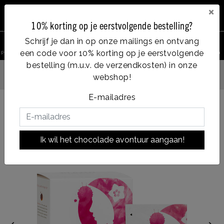
×
10% korting op je eerstvolgende bestelling?
0
Schrijf je dan in op onze mailings en ontvang
een code voor 10% korting op je eerstvolgende
product zoeken
Account
Menu
Verlanglijst
Winkelwagen
bestelling (m.u.v. de verzendkosten) in onze
Vanaf €35, gratis ver
webshop!
 dezelfde dag verzonden
E-mailadres
Terug naar HOME
|
The des Iles
The des Iles
Ik wil het chocolade avontuur aangaan!
|
soort chocolade:
Blend