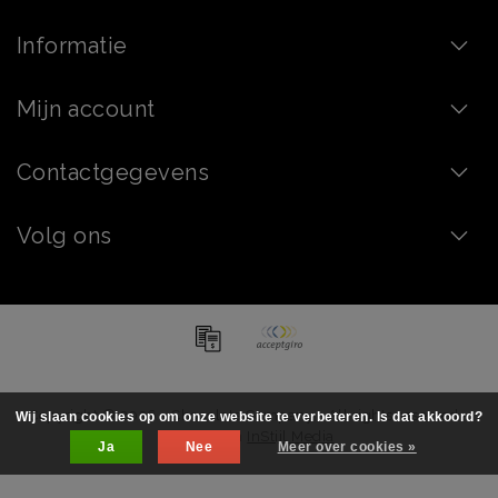
Informatie
Mijn account
Contactgegevens
Volg ons
Copyright © 2026 - Chocolate Company - All rights reserved -
Wij slaan cookies op om onze website te verbeteren. Is dat akkoord?
Realization
InStijl Media
Ja
Nee
Meer over cookies »