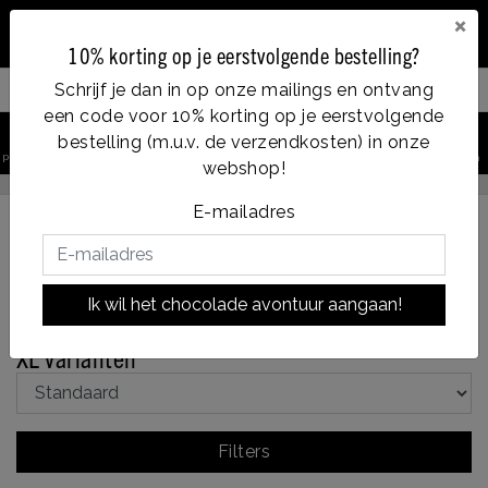
×
10% korting op je eerstvolgende bestelling?
Schrijf je dan in op onze mailings en ontvang
Filter your products
een code voor 10% korting op je eerstvolgende
0
bestelling (m.u.v. de verzendkosten) in onze
product zoeken
Account
Menu
Verlanglijst
Winkelwagen
webshop!
Op werkdagen voor 14:00u besteld = dezelfde dag verzonden
E-mailadres
Terug naar Chocbar
|
Assortiment
Chocbar
XL
Ik wil het chocolade avontuur aangaan!
varianten
XL varianten
Filters