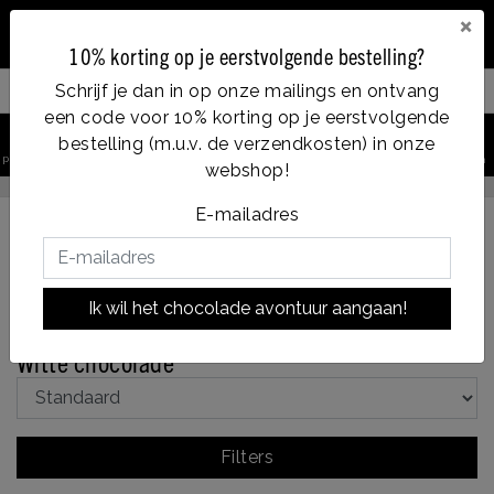
×
10% korting op je eerstvolgende bestelling?
Schrijf je dan in op onze mailings en ontvang
Filter your products
een code voor 10% korting op je eerstvolgende
0
bestelling (m.u.v. de verzendkosten) in onze
product zoeken
Account
Menu
Verlanglijst
Winkelwagen
webshop!
Op werkdagen voor 14:00u besteld = dezelfde dag verzonden
E-mailadres
Terug naar Chocbar
|
Assortiment
Chocbar
Witte
Ik wil het chocolade avontuur aangaan!
chocolade
Witte chocolade
Filters