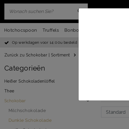
Hotchocspoon
Truffels
Bonbons
Chocbar
Fondu
Op werkdagen voor 14:00u besteld = dezelfde dag verzonden
Zurück zu Schokobar
|
Sortiment
Schokobar
Dunkle S
Categorieën
Dunkl
Heißer Schokoladenlöffel
Schokorie
Kakaobohn
Thee
Schokobar
Milchschokolade
Dunkle Schokolade