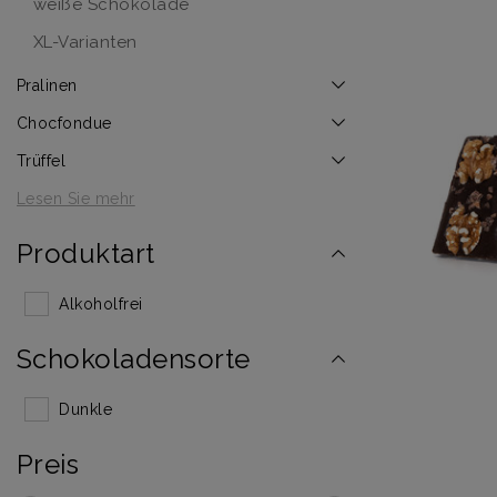
weiße Schokolade
XL-Varianten
Pralinen
Chocfondue
Trüffel
Lesen Sie mehr
Produktart
Alkoholfrei
Schokoladensorte
Dunkle
Preis