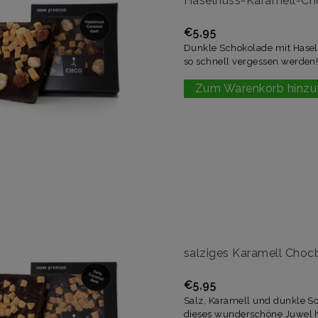
Haselnuss-Karamell-Ch
€5,95
Dunkle Schokolade mit Haseln
so schnell vergessen werden
Zum Warenkorb hinzu
salziges Karamell Choc
€5,95
Salz, Karamell und dunkle Sc
dieses wunderschöne Juwel h