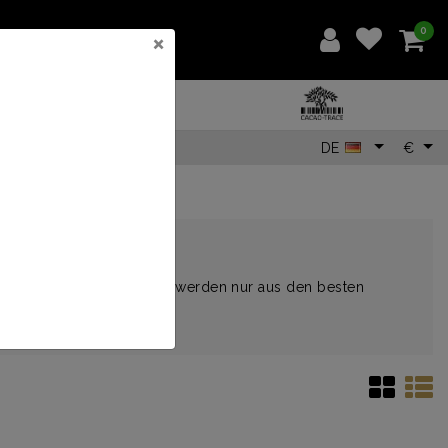
0
×
DE
€
chokolade! Unsere Riegel werden nur aus den besten
nd Tansania erhalten.