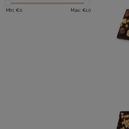
Min: €
0
Max: €
10