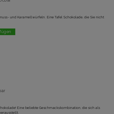
ocbar
uss- und Karamellwürfeln. Eine Tafel Schokolade, die Sie nicht
!
fügen
bar
hokolade! Eine beliebte Geschmackskombination, die sich als
erausstellt.