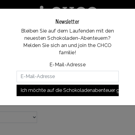
Newsletter
Bleiben Sie auf dem Laufenden mit den
e
Franchise
Standorte
Kundendienst
neuesten Schokoladen-Abenteuern?
Vanaf €35, gratis verzending
Melden Sie sich an und join the CHCO
familie!
chokolade
E-Mail-Adresse
e Schokolade
gel mit dem reinen, ehrlichen Geschmack von echter dunkler S
Ich möchte auf die Schokoladenabenteuer gehen!
en hergestellt, die wir unter anderem aus Ecuador, Venezuela u