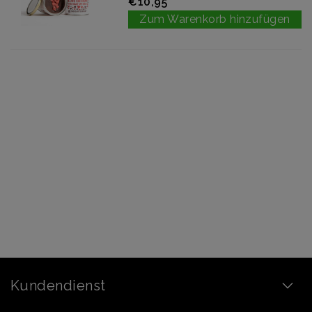
€10,95
Zum Warenkorb hinzufügen
Absolut die beste Schokoladenfondue. 10 Minuten in
warmem Wasser und voila, Instant Fondue für 4+ Personen.
Natürlich, Obst und Kekse zur Verfügung stellen!
FONDUE TO GO
Einfach den
hotchocdip
in der Sonne setzen und 10
Minuten später haben Sie Schokoladenfondue... ohne
Elektro!
Kundendienst