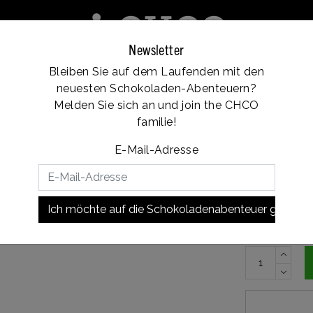
Newsletter
Bleiben Sie auf dem Laufenden mit den
e
Franchise
Standorte
Kundendienst
neuesten Schokoladen-Abenteuern?
Vanaf €35, gratis verzending
Melden Sie sich an und join the CHCO
familie!
E-Mail-Adresse
€10,
Auf Lager
Ich möchte auf die Schokoladenabenteuer gehen!
Dieser süße 
Schokoladen