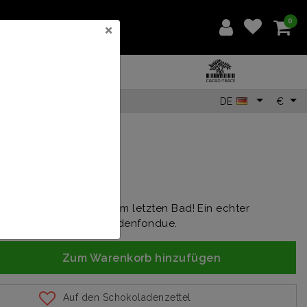
0
×
DE
€
95
Leckerbissen hält bis zum letzten Bad! Ein echter
klassiker als Schokoladenfondue.
Zum Warenkorb hinzufügen
Auf den Schokoladenzettel