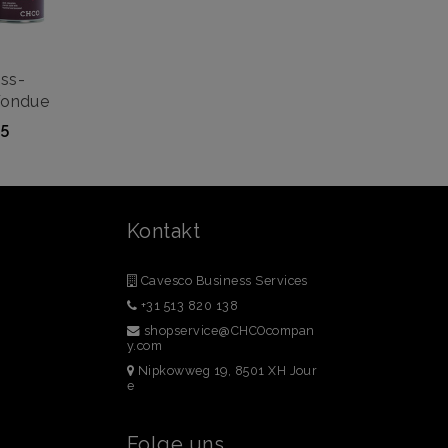
ss-
Fondue
5
Kontakt
Cavesco Business Services
+31 513 820 138
shopservice@CHCOcompan
y.com
Nipkowweg 19, 8501 XH Jour
e
Folge uns