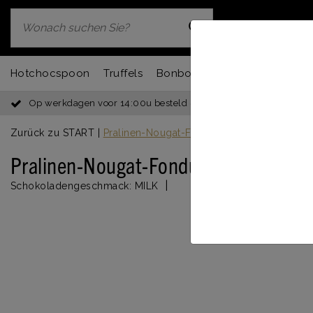
Hotchocspoon
Truffels
Bonbons
Chocbar
Fondu
Op werkdagen voor 14:00u besteld = dezelfde dag verzonden
Zurück zu START
|
Pralinen-Nougat-Fondue
Pralinen-Nougat-Fondue
|
Schokoladengeschmack:
MILK