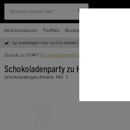
Hotchocspoon
Truffels
Bonbons
Chocbar
Fondu
Op werkdagen voor 14:00u besteld = dezelfde dag verzonden
Zurück zu START
|
Schokoladenparty zu Hause
Schokoladenparty zu Hause
|
Schokoladengeschmack:
MIX