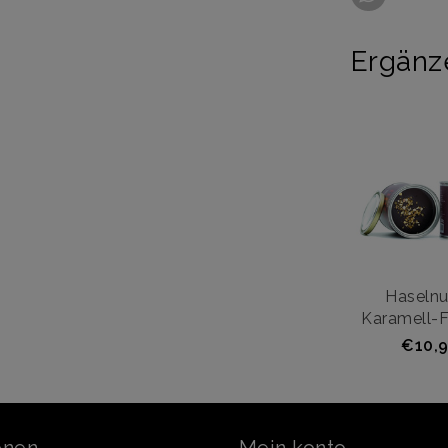
Ergänz
Haselnu
Karamell-
€10,9
onen
Mein konto