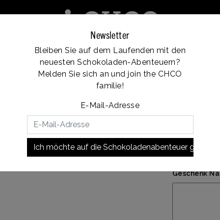
Newsletter
Bleiben Sie auf dem Laufenden mit den
e
Franchise
Standorte
Kundendienst
neuesten Schokoladen-Abenteuern?
Vanaf €35, gratis verzending
Melden Sie sich an und join the CHCO
familie!
E-Mail-Adresse
€32,
Persönliche 
Ich möchte auf die Schokoladenabenteuer gehen!
Geschenk Nac