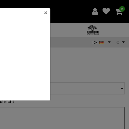
0
×
DE
€
95
Nachricht mit Karte?:
*
hricht: