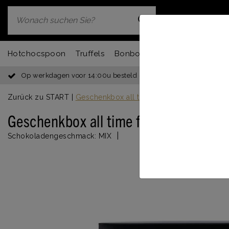
Hotchocspoon
Truffels
Bonbons
Chocbar
Fondu
Op werkdagen voor 14:00u besteld = dezelfde dag verzonden
Zurück zu START
|
Geschenkbox all time favorites
Geschenkbox all time favorites
|
Schokoladengeschmack:
MIX