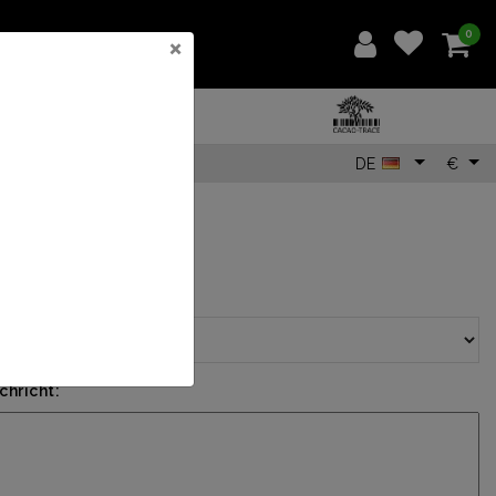
0
×
DE
€
5
Nachricht mit Karte?:
*
hricht: