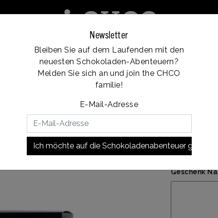
Newsletter
Bleiben Sie auf dem Laufenden mit den
e
Franchise
Standorte
Kundendienst
neuesten Schokoladen-Abenteuern?
Vanaf €35, gratis verzending
Melden Sie sich an und join the CHCO
familie!
E-Mail-Adresse
€17,2
Persönliche 
Ich möchte auf die Schokoladenabenteuer gehen!
Geschenk Nac