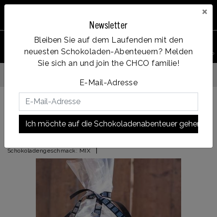
×
Newsletter
Bleiben Sie auf dem Laufenden mit den
0
neuesten Schokoladen-Abenteuern? Melden
PRODUKT
Account
Menu
Wunschzettel
Ihr Warenkorb
SUCHEN
Sie sich an und join the CHCO familie!
Vanaf €35, gratis verzen
elfde dag verzonden
E-Mail-Adresse
Zurück zu START
|
FOLIE
Ich möchte auf die Schokoladenabenteuer gehen!
FOLIE
|
Schokoladengeschmack:
MIX