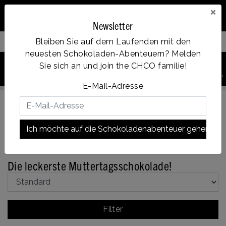
×
Newsletter
Bleiben Sie auf dem Laufenden mit den
Filter your products
neuesten Schokoladen-Abenteuern? Melden
0
Sie sich an und join the CHCO familie!
PRODUKT
Account
Menu
Wunschzettel
Ihr Warenkorb
SUCHEN
Op werkdagen voor 14:00u besteld = dezelfde dag verzonden
E-Mail-Adresse
Ich möchte auf die Schokoladenabenteuer gehen!
Zurück zu Geschenke
|
Ferien
Geschenke
Mutterstag
Die leckerste Muttertagsschokolade!
Filter