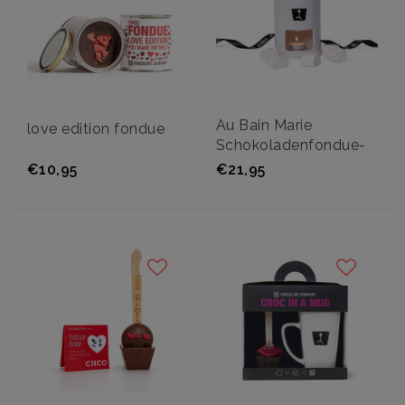
Au Bain Marie
love edition fondue
Schokoladenfondue-
Set
€10,95
€21,95