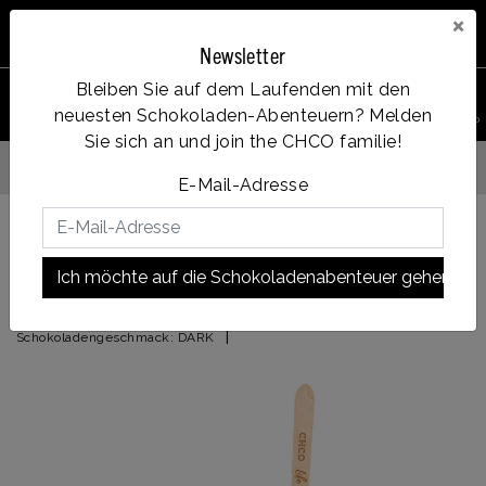
×
Newsletter
Bleiben Sie auf dem Laufenden mit den
0
neuesten Schokoladen-Abenteuern? Melden
PRODUKT
Account
Menu
Wunschzettel
Ihr Warenkorb
SUCHEN
Sie sich an und join the CHCO familie!
Vanaf €35, gratis verzendin
fde dag verzonden
E-Mail-Adresse
Zurück zu START
|
Bananensplit
Ich möchte auf die Schokoladenabenteuer gehen!
Bananensplit
|
Schokoladengeschmack:
DARK