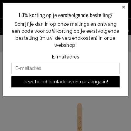
×
10% korting op je eerstvolgende bestelling?
0
Schrijf je dan in op onze mailings en ontvang
een code voor 10% korting op je eerstvolgende
product zoeken
Account
Menu
Verlanglijst
Winkelwagen
bestelling (m.u.v. de verzendkosten) in onze
webshop!
Op werkdagen voor 14:00u besteld = dezelfde dag verzonden
E-mailadres
Terug naar HOME
|
latte macchiato
latte macchiato
Ik wil het chocolade avontuur aangaan!
|
soort chocolade:
WHITE