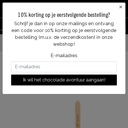
×
10% korting op je eerstvolgende bestelling?
0
Schrijf je dan in op onze mailings en ontvang
een code voor 10% korting op je eerstvolgende
product zoeken
Account
Menu
Verlanglijst
Winkelwagen
bestelling (m.u.v. de verzendkosten) in onze
Vanaf €35, gratis verzending
webshop!
ag verzonden
E-mailadres
Terug naar HOME
|
latte macchiato
latte macchiato
Ik wil het chocolade avontuur aangaan!
|
soort chocolade:
WHITE