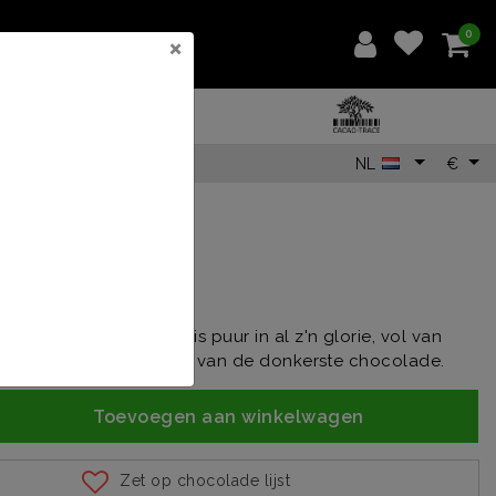
0
×
NL
€
5
n de puurste. De 99% is puur in al z'n glorie, vol van
oriet bij de liefhebbers van de donkerste chocolade.
Toevoegen aan winkelwagen
Zet op chocolade lijst