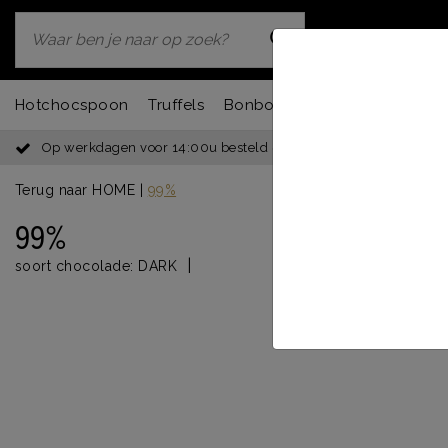
Hotchocspoon
Truffels
Bonbons
Chocbar
Fondu
Op werkdagen voor 14:00u besteld = dezelfde dag verzonden
Terug naar HOME
|
99%
99%
|
soort chocolade:
DARK