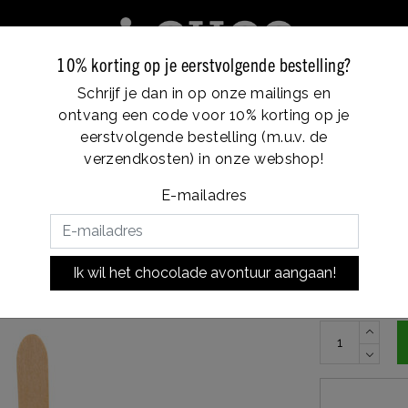
10% korting op je eerstvolgende bestelling?
Schrijf je dan in op onze mailings en
e
Franchise
Locaties
Klantenservice
ontvang een code voor 10% korting op je
Vanaf €35, gratis verzending
eerstvolgende bestelling (m.u.v. de
verzendkosten) in onze webshop!
E-mailadres
€4,3
Op voorraad
Ik wil het chocolade avontuur aangaan!
De puurste va
smaak en fav