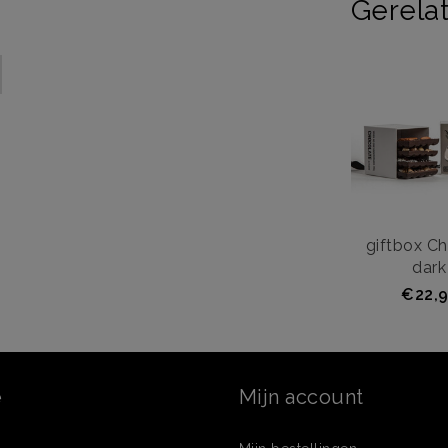
Gerela
giftbox C
dark
€22,9
e
Mijn account