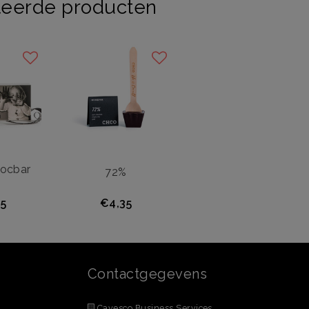
teerde producten
hocbar
72%
5
€4,35
Contactgegevens
Cavesco Business Services