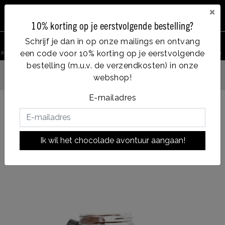
×
10% korting op je eerstvolgende bestelling?
0
Schrijf je dan in op onze mailings en ontvang
een code voor 10% korting op je eerstvolgende
product zoeken
Account
Menu
Verlanglijst
Winkelwagen
bestelling (m.u.v. de verzendkosten) in onze
webshop!
Op werkdagen voor 14:00u besteld = dezelfde dag verzonden
E-mailadres
Terug naar HOME
|
forbidden fruit truffels
forbidden fruit truffels
Ik wil het chocolade avontuur aangaan!
|
soort chocolade:
DARK