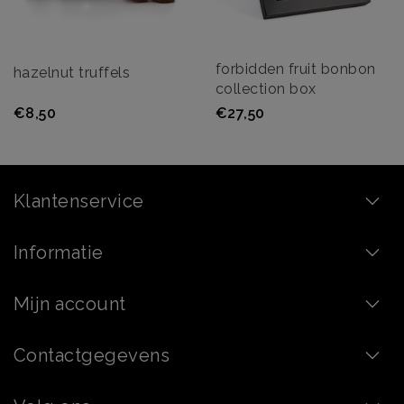
forbidden fruit bonbon
hazelnut truffels
collection box
€8,50
€27,50
Klantenservice
Informatie
Mijn account
Contactgegevens