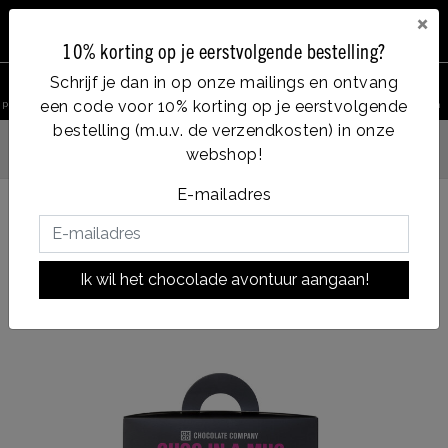
×
10% korting op je eerstvolgende bestelling?
0
Schrijf je dan in op onze mailings en ontvang
een code voor 10% korting op je eerstvolgende
product zoeken
Account
Menu
Verlanglijst
Winkelwagen
bestelling (m.u.v. de verzendkosten) in onze
Vanaf €35, gratis verzending
webshop!
g verzonden
E-mailadres
Terug naar HOME
|
kiss in a mug giftbox
kiss in a mug giftbox
Ik wil het chocolade avontuur aangaan!
|
soort chocolade:
MILK