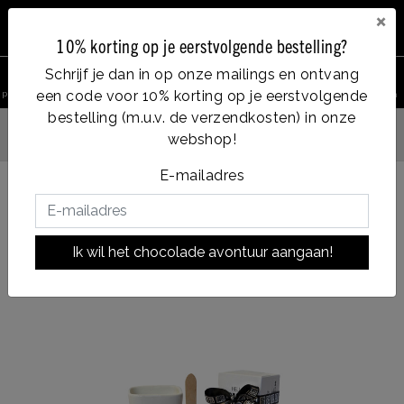
×
10% korting op je eerstvolgende bestelling?
0
Schrijf je dan in op onze mailings en ontvang
een code voor 10% korting op je eerstvolgende
product zoeken
Account
Menu
Verlanglijst
Winkelwagen
bestelling (m.u.v. de verzendkosten) in onze
Vanaf €35, gratis verzending
webshop!
den
E-mailadres
Terug naar HOME
|
'her birthday' chocoladegeschenk
'her birthday' chocoladegeschenk
Ik wil het chocolade avontuur aangaan!
|
soort chocolade:
MIX