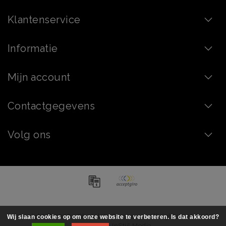
Klantenservice
Informatie
Mijn account
Contactgegevens
Volg ons
Copyright © 2026 - Chocolate Company - All rights reserved -
Wij slaan cookies op om onze website te verbeteren. Is dat akkoord?
Realization
InStijl Media