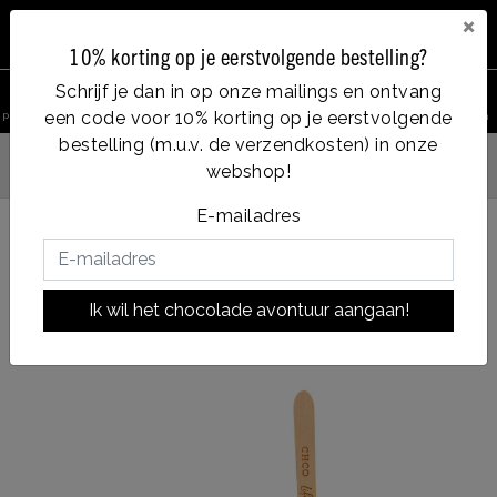
×
10% korting op je eerstvolgende bestelling?
0
Schrijf je dan in op onze mailings en ontvang
een code voor 10% korting op je eerstvolgende
product zoeken
Account
Menu
Verlanglijst
Winkelwagen
bestelling (m.u.v. de verzendkosten) in onze
Vanaf €35, gratis verzending
webshop!
n
E-mailadres
Terug naar HOME
|
99%
99%
Ik wil het chocolade avontuur aangaan!
|
soort chocolade:
DARK