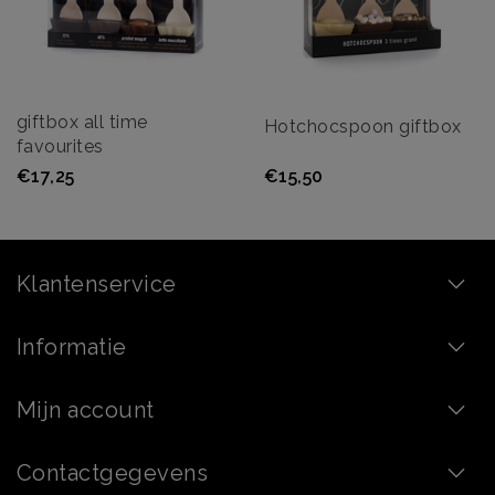
giftbox all time
Hotchocspoon giftbox
favourites
€17,25
€15,50
Klantenservice
Informatie
Mijn account
Contactgegevens