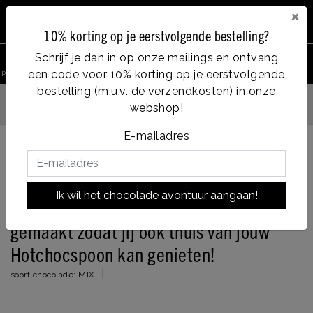
×
10% korting op je eerstvolgende bestelling?
0
Schrijf je dan in op onze mailings en ontvang
een code voor 10% korting op je eerstvolgende
product zoeken
Account
Menu
Verlanglijst
Winkelwagen
bestelling (m.u.v. de verzendkosten) in onze
Vanaf €35, gratis verzending
webshop!
g verzonden
E-mailadres
Terug naar HOME
|
De enige échte CHCO mok! Speciaal gemaakt zodat jij
ook thuis van jouw Hotchocspoon kan genieten!
Ik wil het chocolade avontuur aangaan!
De enige échte CHCO mok! Speciaal
gemaakt zodat jij ook thuis van jouw
Hotchocspoon kan genieten!
|
soort chocolade:
MIX