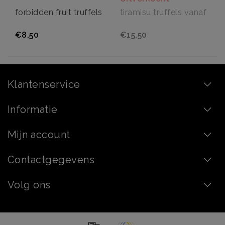
forbidden fruit truffels
tiramisu truffels vanaf
€8,50
€15,50
Klantenservice
Informatie
Mijn account
Contactgegevens
Volg ons