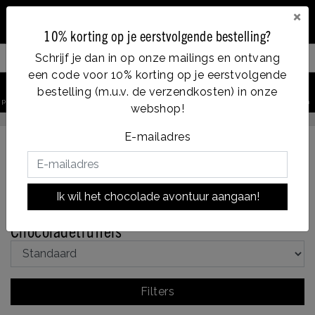
×
10% korting op je eerstvolgende bestelling?
Schrijf je dan in op onze mailings en ontvang
Filter your products
een code voor 10% korting op je eerstvolgende
0
bestelling (m.u.v. de verzendkosten) in onze
product zoeken
Account
Menu
Verlanglijst
Winkelwagen
webshop!
Op werkdagen voor 14:00u besteld = dezelfde dag verzonden
E-mailadres
Terug naar Truffels
|
Assortiment
Truffels
Ik wil het chocolade avontuur aangaan!
Chocoladetruffels
Chocoladetruffels
Filters