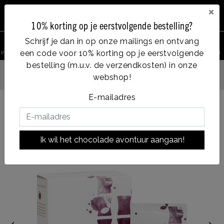
×
10% korting op je eerstvolgende bestelling?
0
Schrijf je dan in op onze mailings en ontvang
een code voor 10% korting op je eerstvolgende
product zoeken
Account
Menu
Verlanglijst
Winkelwagen
bestelling (m.u.v. de verzendkosten) in onze
Vanaf €35, gratis verzendin
webshop!
fde dag verzonden
E-mailadres
Terug naar HOME
|
Sencha Currant
Sencha Currant
Ik wil het chocolade avontuur aangaan!
|
soort chocolade:
Blend