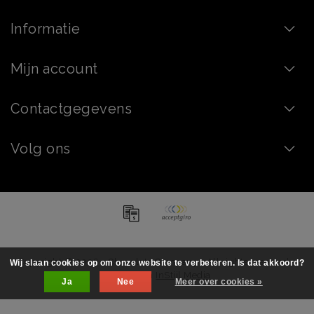
Informatie
Mijn account
Contactgegevens
Volg ons
Copyright © 2026 - Chocolate Company - All rights reserved -
Wij slaan cookies op om onze website te verbeteren. Is dat akkoord?
Realization
InStijl Media
Ja
Nee
Meer over cookies »