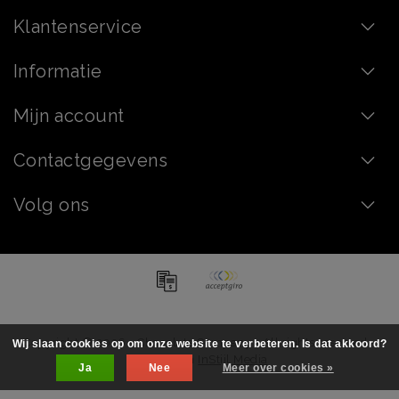
Klantenservice
Informatie
Mijn account
Contactgegevens
Volg ons
Copyright © 2026 - Chocolate Company - All rights reserved -
Wij slaan cookies op om onze website te verbeteren. Is dat akkoord?
Realization
InStijl Media
Ja
Nee
Meer over cookies »