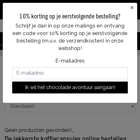
×
10% korting op je eerstvolgende bestelling?
Schrijf je dan in op onze mailings en ontvang
Filter your products
een code voor 10% korting op je eerstvolgende
0
bestelling (m.u.v. de verzendkosten) in onze
product zoeken
Account
Menu
Verlanglijst
Winkelwagen
webshop!
Op werkdagen voor 14:00u besteld = dezelfde dag verzonden
E-mailadres
Terug naar Assortiment
|
Assortiment
Koffie
Ik wil het chocolade avontuur aangaan!
Single Estate koffie
Geen producten gevonden!...
De lekkerste
koffiecapsules online bestellen