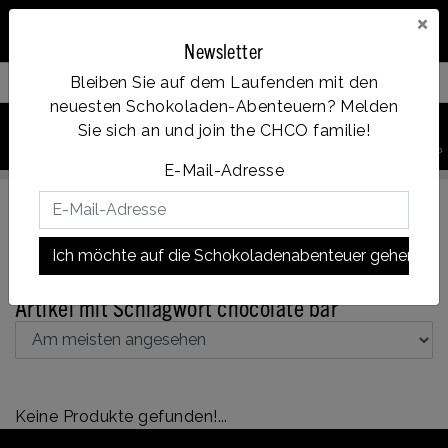
×
Newsletter
Bleiben Sie auf dem Laufenden mit den
Filter your products
neuesten Schokoladen-Abenteuern? Melden
0
Sie sich an und join the CHCO familie!
PRODUKT
Account
Menu
Wunschzettel
Ihr Warenkorb
SUCHEN
Op werkdagen voor 14:00u besteld = dezelfde dag verzonden
E-Mail-Adresse
Ich möchte auf die Schokoladenabenteuer gehen!
Zurück zu Schlagworte
|
Schlagworte
chocolate bar
Artikel mit Schlagwort chocolate bar
Keine Produkte gefunden!...